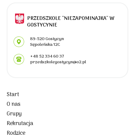
PRZEDSZKOLE ''NIEZAPOMINAJKA'' W
GOSTYCYNIE
Adres pocztowy:
89-520 Gostycyn
Sępoleńska 12C
+48 52 334 60 37
przedszkolegostycyn@o2.pl
Start
O nas
Grupy
Rekrutacja
Rodzice