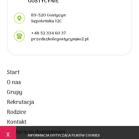
GOSTYCYNIE
Adres pocztowy:
89-520 Gostycyn
Sępoleńska 12C
+48 52 334 60 37
przedszkolegostycyn@o2.pl
Start
O nas
Grupy
Rekrutacja
Rodzice
Kontakt
Deklaracja dostępności
x
INFORMACJA DOTYCZĄCA PLIKÓW COOKIES