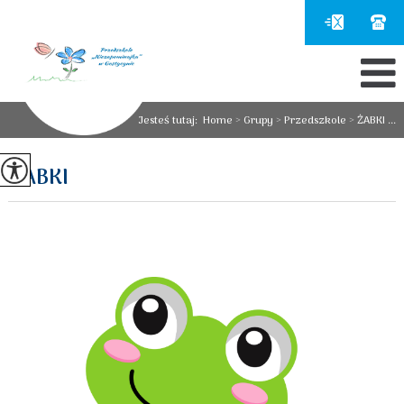
Jesteś tutaj:
Home
>
Grupy
>
Przedszkole
>
ŻABKI ...
ŻABKI