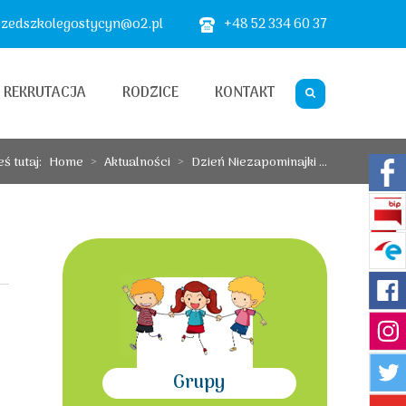
zedszkolegostycyn@o2.pl
+48 52 334 60 37
REKRUTACJA
RODZICE
KONTAKT
eś tutaj:
Home
>
Aktualności
>
Dzień Niezapominajki ...
Grupy