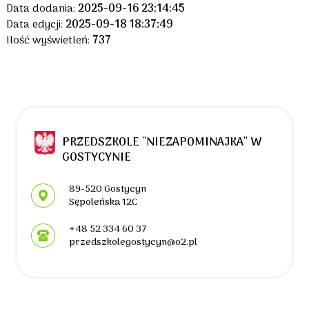
Data dodania:
2025-09-16 23:14:45
Data edycji:
2025-09-18 18:37:49
Ilość wyświetleń:
737
PRZEDSZKOLE ''NIEZAPOMINAJKA'' W
GOSTYCYNIE
Adres pocztowy:
89-520 Gostycyn
Sępoleńska 12C
+48 52 334 60 37
przedszkolegostycyn@o2.pl