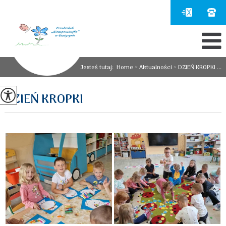
Jesteś tutaj:
Home
>
Aktualności
>
DZIEŃ KROPKI ...
DZIEŃ KROPKI