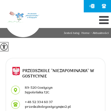
Jesteś tutaj:
Home
>
Aktualności
PRZEDSZKOLE ''NIEZAPOMINAJKA'' W
GOSTYCYNIE
Adres pocztowy:
89-520 Gostycyn
Sępoleńska 12C
+48 52 334 60 37
przedszkolegostycyn@o2.pl